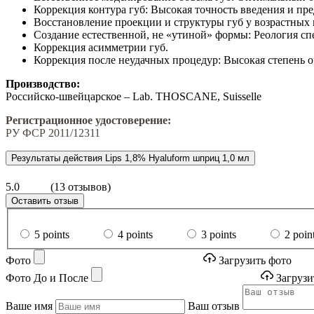
Коррекция контура губ: Высокая точность введения и пре
Восстановление проекции и структуры губ у возрастных 
Создание естественной, не «утиной» формы: Реология спе
Коррекция асимметрии губ.
Коррекция после неудачных процедур: Высокая степень 
Производство:
Российско-швейцарское – Lab. THOSCANE, Suisselle
Регистрационное удостоверение:
РУ ФСР 2011/12311
Результаты действия Lips 1,8% Hyaluform шприц 1,0 мл
5.0
(13 отзывов)
Оставить отзыв
5 points
4 points
3 points
2 poin
Фото
Загрузить фото
Фото До и После
Загрузи
Ваше имя
Ваш отзыв