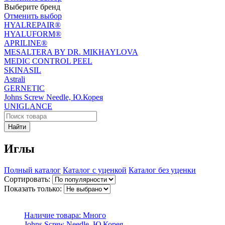
Выберите бренд
Отменить выбор
HYALREPAIR®
HYALUFORM®
APRILINE®
MESALTERA BY DR. MIKHAYLOVA
MEDIC CONTROL PEEL
SKINASIL
Astrali
GERNETIC
Johns Screw Needle, Ю.Корея
UNIGLANCE
Найти
Иглы
Полный каталог
Каталог с уценкой
Каталог без уценки
Сортировать:
Показать только:
Наличие товара:
Много
Johns Screw Needle, Ю.Корея