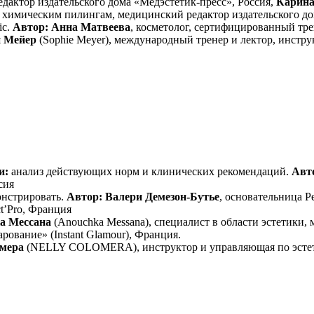
дактор издательского дома «Медэстетик-пресс», Россия,
Карина
химическим пилингам, медицинский редактор издательского дом
ic.
Автор: Анна Матвеева
, косметолог, сертифицированный трен
и Мейер
(Sophie Meyer), международный тренер и лектор, инстр
и:
анализ действующих норм и клинических рекомендаций.
Авт
сия
онстрировать.
Автор: Валери Демезон-Бутье
, основательница Pe
ct’Pro, Франция
а Мессана
(Anouchka Messana), специалист в области эстетики, 
ование» (Instant Glamour), Франция.
омера
(NELLY COLOMERA), инструктор и управляющая по эстет