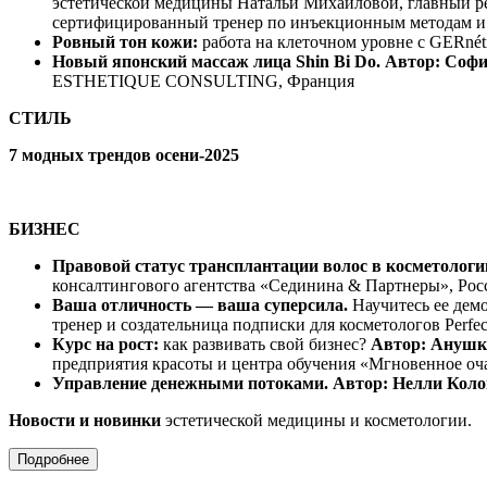
эстетической медицины Натальи Михайловой, главный ре
сертифицированный тренер по инъекционным методам и 
Ровный тон кожи:
работа на клеточном уровне с GERnét
Новый японский массаж лица Shin Bi Do. Автор: Соф
ESTHETIQUE CONSULTING, Франция
СТИЛЬ
7 модных трендов осени-2025
БИЗНЕС
Правовой статус трансплантации волос в косметологи
консалтингового агентства «Сединина & Партнеры», Рос
Ваша отличность — ваша суперсила.
Научитесь ее дем
тренер и создательница подписки для косметологов Perfe
Курс на рост:
как развивать свой бизнес?
Автор: Анушк
предприятия красоты и центра обучения «Мгновенное очар
Управление денежными потоками. Автор: Нелли Кол
Новости и новинки
эстетической медицины и косметологии.
Подробнее