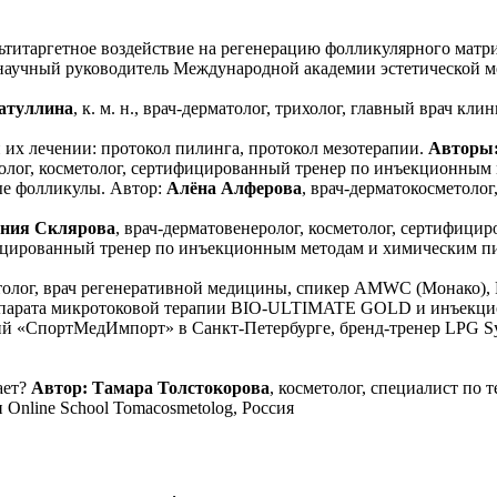
титаргетное воздействие на регенерацию фолликулярного матр
лог, научный руководитель Международной академии эстетическо
атуллина
, к. м. н., врач-дерматолог, трихолог, главный врач кл
 их лечении: протокол пилинга, протокол мезотерапии.
Авторы:
ролог, косметолог, сертифицированный тренер по инъекционным 
ые фолликулы. Автор:
Алёна Алферова
, врач-дерматокосметоло
ения Склярова
, врач-дерматовенеролог, косметолог, сертифиц
ифицированный тренер по инъекционным методам и химическим п
атолог, врач регенеративной медицины, спикер AMWC (Монако), 
ппарата микротоковой терапии BIO-ULTIMATE GOLD и инъекци
ий «СпортМедИмпорт» в Санкт-Петербурге, бренд-тренер LPG Sy
ает?
Автор: Тамара Толстокорова
, косметолог, специалист по 
Online School Tomacosmetolog, Россия