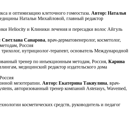
икса и оптимизацию клеточного гомеостаза.
Автор: Наталья
й медицины Натальи Михайловой, главный редактор
иники Heliocity и Клиники лечения и пересадки волос Айгуль
 Светлана Санарова
, врач-дерматовенеролог, косметолог,
методам, Россия
г, трихолог, нутрициолог-терапевт, основатель Международной
ированный тренер по инъекционным методам, Россия,
Карина
илингам, медицинский редактор издательского дома
Россия
онной мезотерапии.
Автор: Екатерина Такиулина
, врач-
stems, авторизованный тренер компаний Asterasys, Wavemed,
технологии косметических средств, руководитель и педагог