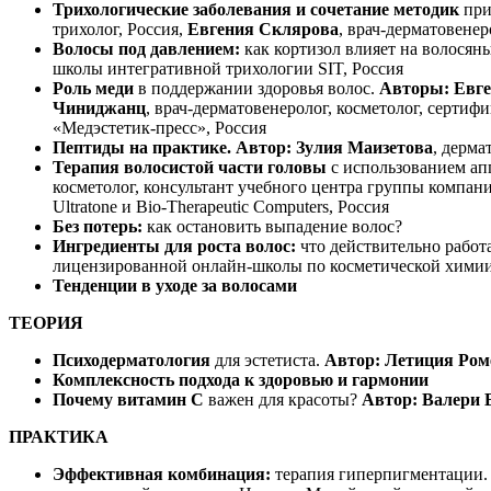
Трихологические заболевания и сочетание методик
при
трихолог, Россия,
Евгения Склярова
, врач-дерматовене
Волосы под давлением:
как кортизол влияет на волосян
школы интегративной трихологии SIT, Россия
Роль меди
в поддержании здоровья волос.
Авторы: Евг
Чиниджанц
, врач-дерматовенеролог, косметолог, серт
«Медэстетик-пресс», Россия
Пептиды на практике. Автор: Зулия Маизетова
, дерм
Терапия волосистой части головы
с использованием а
косметолог, консультант учебного центра группы компан
Ultratone и Bio-Therapeutic Computers, Россия
Без потерь:
как остановить выпадение волос?
Ингредиенты для роста волос:
что действительно работ
лицензированной онлайн-школы по косметической химии 
Тенденции в уходе за волосами
ТЕОРИЯ
Психодерматология
для эстетиста.
Автор: Летиция Ром
Комплексность подхода к здоровью и гармонии
Почему витамин C
важен для красоты?
Автор: Валери 
ПРАКТИКА
Эффективная комбинация:
терапия гиперпигментации