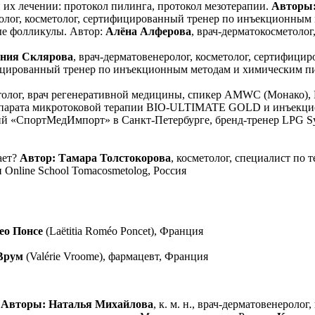
 их лечении: протокол пилинга, протокол мезотерапии.
Авторы:
ролог, косметолог, сертифицированный тренер по инъекционным 
ые фолликулы. Автор:
Алёна Алферова
, врач-дерматокосметоло
ения Склярова
, врач-дерматовенеролог, косметолог, сертифиц
ифицированный тренер по инъекционным методам и химическим п
атолог, врач регенеративной медицины, спикер AMWC (Монако), 
ппарата микротоковой терапии BIO-ULTIMATE GOLD и инъекци
ий «СпортМедИмпорт» в Санкт-Петербурге, бренд-тренер LPG Sy
ает?
Автор: Тамара Толстокорова
, косметолог, специалист по 
Online School Tomacosmetolog, Россия
ео Понсе
(Laëtitia Roméo Poncet), Франция
Врум
(Valérie Vroome), фармацевт, Франция
.
Авторы: Наталья Михайлова
, к. м. н., врач-дерматовенерол