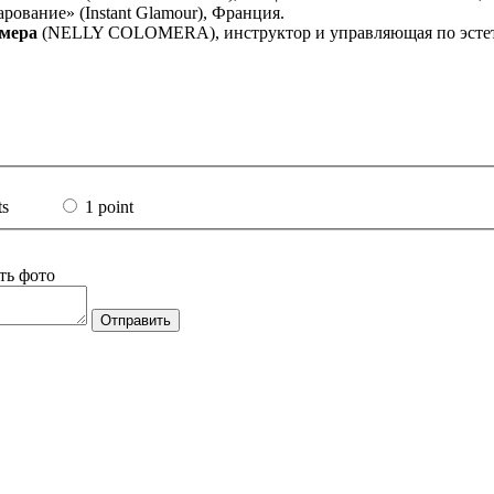
ование» (Instant Glamour), Франция.
омера
(NELLY COLOMERA), инструктор и управляющая по эстет
ts
1 point
ть фото
Отправить