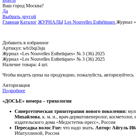
Войти
Ваш город
Москва
?
Да
Выбрать другой
Главная
Каталог
ЖУРНАЛЫ
Les Nouvelles Esthétiques
Журнал «L
Добавить в избранное
Артикул: wb1bqi3sju
Журнал «Les Nouvelles Esthetiques» № 3 (36) 2025
Журнал «Les Nouvelles Esthetiques» № 3 (36) 2025
Наличие товара:
4 шт.
Чтобы видеть цены на продукцию, пожалуйста, авторизуйтесь
Авторизация
Подробнее
«ДОСЬЕ» номера – трихология
Синергетическая трихотерапия нового поколения:
муль
Михайлова
, к. м. н., врач-дерматовенеролог, космето
издательского дома «Медэстетик-пресс», Россия
Пересадка волос Fue:
что надо знать.
Автор: Айгуль Иб
Ибатуллиной, Россия