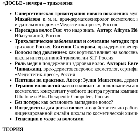
«ДОСЬЕ» номера – трихология
Синергетическая трихотерапия нового поколения:
муль
Михайлова
, к. м. н., врач-дерматовенеролог, космето
издательского дома «Медэстетик-пресс», Россия
Пересадка волос Fue:
что надо знать.
Автор: Айгуль Иб
Ибатуллиной, Россия
Трихологические заболевания и сочетание методик
при
трихолог, Россия,
Евгения Склярова
, врач-дерматовене
Волосы под давлением:
как кортизол влияет на волосян
школы интегративной трихологии SIT, Россия
Роль меди
в поддержании здоровья волос.
Авторы: Евг
Чиниджанц
, врач-дерматовенеролог, косметолог, серт
«Медэстетик-пресс», Россия
Пептиды на практике. Автор: Зулия Маизетова
, дерм
Терапия волосистой части головы
с использованием а
косметолог, консультант учебного центра группы компан
Ultratone и Bio-Therapeutic Computers, Россия
Без потерь:
как остановить выпадение волос?
Ингредиенты для роста волос:
что действительно работ
лицензированной онлайн-школы по косметической химии 
Тенденции в уходе за волосами
ТЕОРИЯ