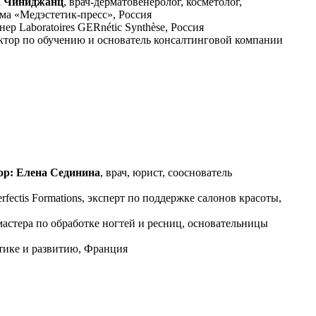
 Чиниджанц
, врач-дерматовенеролог, косметолог,
а «Медэстетик-пресс», Россия
ер Laboratoires GERnétic Synthèse, Россия
уктор по обучению и основатель консалтинговой компании
ор: Елена Сединина
, врач, юрист, сооснователь
rfectis Formations, эксперт по поддержке салонов красоты,
мастера по обработке ногтей и ресниц, основательницы
ике и развитию, Франция