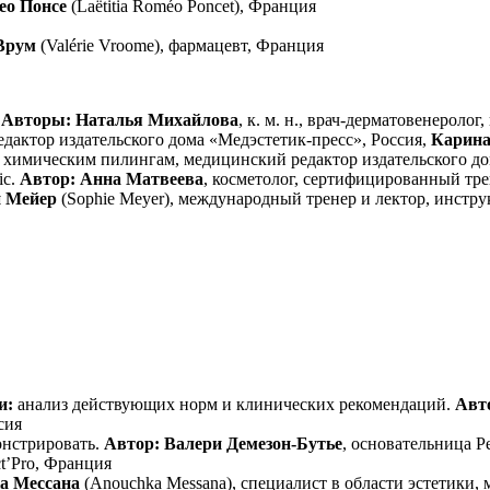
ео Понсе
(Laëtitia Roméo Poncet), Франция
Врум
(Valérie Vroome), фармацевт, Франция
.
Авторы: Наталья Михайлова
, к. м. н., врач-дерматовенерол
дактор издательского дома «Медэстетик-пресс», Россия,
Карина
химическим пилингам, медицинский редактор издательского дом
ic.
Автор: Анна Матвеева
, косметолог, сертифицированный трен
и Мейер
(Sophie Meyer), международный тренер и лектор, инстр
и:
анализ действующих норм и клинических рекомендаций.
Авт
сия
онстрировать.
Автор: Валери Демезон-Бутье
, основательница Pe
ct’Pro, Франция
а Мессана
(Anouchka Messana), специалист в области эстетики, 