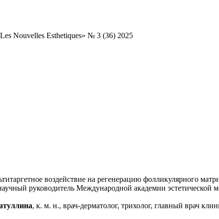
es Nouvelles Esthetiques» № 3 (36) 2025
титаргетное воздействие на регенерацию фолликулярного матр
лог, научный руководитель Международной академии эстетическо
атуллина
, к. м. н., врач-дерматолог, трихолог, главный врач кл