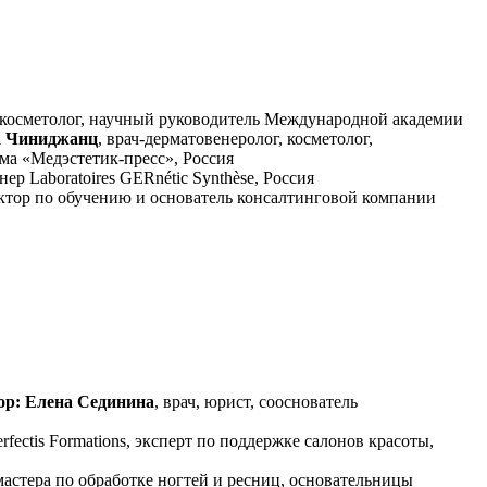
ог, косметолог, научный руководитель Международной академии
 Чиниджанц
, врач-дерматовенеролог, косметолог,
а «Медэстетик-пресс», Россия
ер Laboratoires GERnétic Synthèse, Россия
уктор по обучению и основатель консалтинговой компании
ор: Елена Сединина
, врач, юрист, сооснователь
rfectis Formations, эксперт по поддержке салонов красоты,
мастера по обработке ногтей и ресниц, основательницы