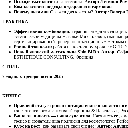
Психодерматология
для эстетиста.
Автор: Летиция Ром
Комплексность подхода к здоровью и гармонии
Почему витамин C
важен для красоты?
Автор: Валери 
ПРАКТИКА
Эффективная комбинация:
терапия гиперпигментации
эстетической медицины Натальи Михайловой, главный ре
сертифицированный тренер по инъекционным методам и 
Ровный тон кожи:
работа на клеточном уровне с GERnét
Новый японский массаж лица Shin Bi Do. Автор: Соф
ESTHETIQUE CONSULTING, Франция
СТИЛЬ
7 модных трендов осени-2025
БИЗНЕС
Правовой статус трансплантации волос в косметологи
консалтингового агентства «Сединина & Партнеры», Рос
Ваша отличность — ваша суперсила.
Научитесь ее дем
тренер и создательница подписки для косметологов Perfe
Курс на рост:
как развивать свой бизнес?
Автор: Анушк