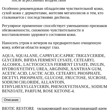
после агрессивных воздействий
Особенно рекомендован обладателям чувствительной кожи,
сухой кожи с дерматитами, жителям мегаполисов и тем, кто
сталкивается с последствиями дисбиоза.
Регулярное применение способствует уменьшению признаков
обезвоженности, снижению чувствительности и
восстановлению здорового состояния кожи.
Наноcить утром и вечером на предварительно очищенную
кожу, избегая области вокруг глаз.
AQUA, SQUALANE, CAPRYLIC/CAPRIC TRIGLYCERIDE,
GLYCERIN, BIFIDA FERMENT LYSATE, CETEARYL
ALCOHOL, LACTOCOCCUS FERMENT LYSATE, INULIN,
HYDROXYETHYL UREA, ARGININE, XANTHAN GUM,
ACETIC ACID, LACTIC ACID, CETEARYL PHOSPHATE,
DICETYL PHOSPHATE, GLUCOSE, FRUCTOSE, SUCROSE,
SODIUM CHLORIDE, ALLANTOIN,
ETHYLHEXYLGLYCERIN, PHENOXYETHANOL, SODIUM
BENZOATE, PARFUM, ROSE KETONE-4.
Описание
BIOTIC RESTORE увлажняющий восстанавливающий крем