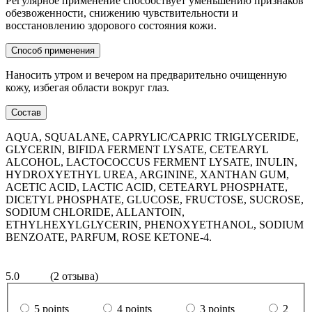
Регулярное применение способствует уменьшению признаков
обезвоженности, снижению чувствительности и
восстановлению здорового состояния кожи.
Способ применения
Наноcить утром и вечером на предварительно очищенную
кожу, избегая области вокруг глаз.
Состав
AQUA, SQUALANE, CAPRYLIC/CAPRIC TRIGLYCERIDE,
GLYCERIN, BIFIDA FERMENT LYSATE, CETEARYL
ALCOHOL, LACTOCOCCUS FERMENT LYSATE, INULIN,
HYDROXYETHYL UREA, ARGININE, XANTHAN GUM,
ACETIC ACID, LACTIC ACID, CETEARYL PHOSPHATE,
DICETYL PHOSPHATE, GLUCOSE, FRUCTOSE, SUCROSE,
SODIUM CHLORIDE, ALLANTOIN,
ETHYLHEXYLGLYCERIN, PHENOXYETHANOL, SODIUM
BENZOATE, PARFUM, ROSE KETONE-4.
5.0
(2 отзыва)
5 points
4 points
3 points
2