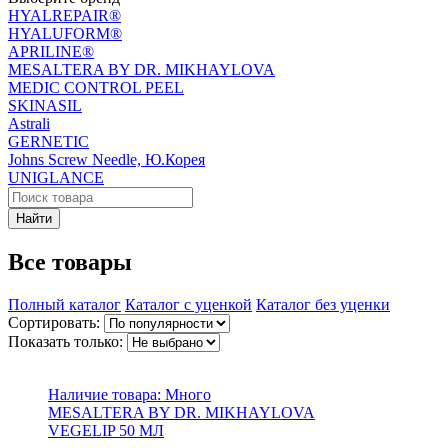
HYALREPAIR®
HYALUFORM®
APRILINE®
MESALTERA BY DR. MIKHAYLOVA
MEDIC CONTROL PEEL
SKINASIL
Astrali
GERNETIC
Johns Screw Needle, Ю.Корея
UNIGLANCE
Найти
Все товары
Полный каталог
Каталог с уценкой
Каталог без уценки
Сортировать:
Показать только:
Наличие товара:
Много
MESALTERA BY DR. MIKHAYLOVA
VEGELIP 50 МЛ