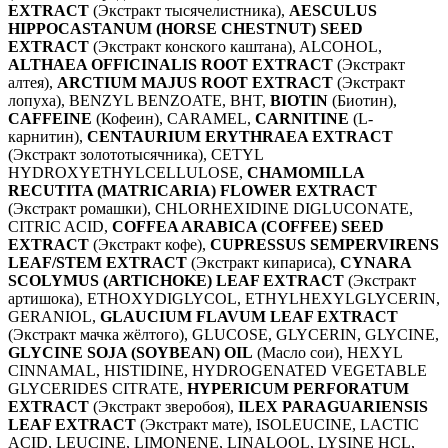
EXTRACT
(Экстракт тысячелистника),
AESCULUS
HIPPOCASTANUM (HORSE CHESTNUT) SEED
EXTRACT
(Экстракт конского каштана), ALCOHOL,
ALTHAEA OFFICINALIS ROOT EXTRACT
(Экстракт
алтея),
ARCTIUM MAJUS ROOT EXTRACT
(Экстракт
лопуха), BENZYL BENZOATE, BHT,
BIOTIN
(Биотин),
CAFFEINE
(Кофеин), CARAMEL,
CARNITINE
(L-
карнитин),
CENTAURIUM ERYTHRAEA EXTRACT
(Экстракт золототысячника), CETYL
HYDROXYETHYLCELLULOSE,
CHAMOMILLA
RECUTITA (MATRICARIA) FLOWER EXTRACT
(Экстракт ромашки), CHLORHEXIDINE DIGLUCONATE,
CITRIC ACID,
COFFEA ARABICA (COFFEE) SEED
EXTRACT
(Экстракт кофе),
CUPRESSUS SEMPERVIRENS
LEAF/STEM EXTRACT
(Экстракт кипариса),
CYNARA
SCOLYMUS (ARTICHOKE) LEAF EXTRACT
(Экстракт
артишока), ETHOXYDIGLYCOL, ETHYLHEXYLGLYCERIN,
GERANIOL,
GLAUCIUM FLAVUM LEAF EXTRACT
(Экстракт мачка жёлтого), GLUCOSE, GLYCERIN, GLYCINE,
GLYCINE SOJA (SOYBEAN) OIL
(Масло сои), HEXYL
CINNAMAL, HISTIDINE, HYDROGENATED VEGETABLE
GLYCERIDES CITRATE,
HYPERICUM PERFORATUM
EXTRACT
(Экстракт зверобоя),
ILEX PARAGUARIENSIS
LEAF EXTRACT
(Экстракт мате), ISOLEUCINE, LACTIC
ACID, LEUCINE, LIMONENE, LINALOOL, LYSINE HCL,