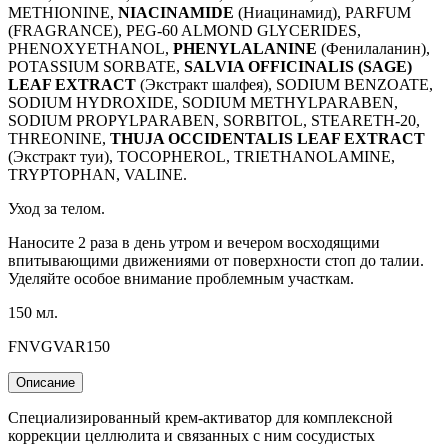
METHIONINE,
NIACINAMIDE
(Ниацинамид), PARFUM
(FRAGRANCE), PEG-60 ALMOND GLYCERIDES,
PHENOXYETHANOL,
PHENYLALANINE
(Фенилаланин),
POTASSIUM SORBATE,
SALVIA OFFICINALIS (SAGE)
LEAF EXTRACT
(Экстракт шалфея), SODIUM BENZOATE,
SODIUM HYDROXIDE, SODIUM METHYLPARABEN,
SODIUM PROPYLPARABEN, SORBITOL, STEARETH-20,
THREONINE,
THUJA OCCIDENTALIS LEAF EXTRACT
(Экстракт туи), TOCOPHEROL, TRIETHANOLAMINE,
TRYPTOPHAN, VALINE.
Уход за телом.
Наносите 2 раза в день утром и вечером восходящими
впитывающими движениями от поверхности стоп до талии.
Уделяйте особое внимание проблемным участкам.
150 мл.
FNVGVAR150
Описание
Специализированный крем-активатор для комплексной
коррекции целлюлита и связанных с ним сосудистых