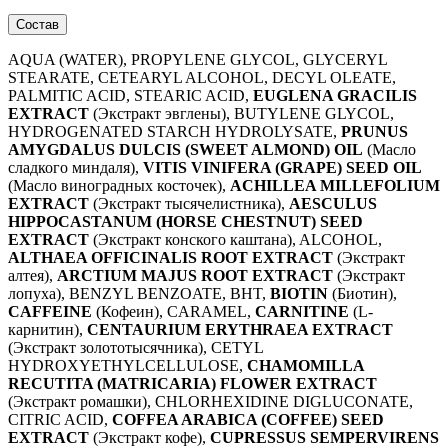
Состав
AQUA (WATER), PROPYLENE GLYCOL, GLYCERYL
STEARATE, CETEARYL ALCOHOL, DECYL OLEATE,
PALMITIC ACID, STEARIC ACID,
EUGLENA GRACILIS
EXTRACT
(Экстракт эвглены), BUTYLENE GLYCOL,
HYDROGENATED STARCH HYDROLYSATE,
PRUNUS
AMYGDALUS DULCIS (SWEET ALMOND) OIL
(Масло
сладкого миндаля),
VITIS VINIFERA (GRAPE) SEED OIL
(Масло виноградных косточек),
ACHILLEA MILLEFOLIUM
EXTRACT
(Экстракт тысячелистника),
AESCULUS
HIPPOCASTANUM (HORSE CHESTNUT) SEED
EXTRACT
(Экстракт конского каштана), ALCOHOL,
ALTHAEA OFFICINALIS ROOT EXTRACT
(Экстракт
алтея),
ARCTIUM MAJUS ROOT EXTRACT
(Экстракт
лопуха), BENZYL BENZOATE, BHT,
BIOTIN
(Биотин),
CAFFEINE
(Кофеин), CARAMEL,
CARNITINE
(L-
карнитин),
CENTAURIUM ERYTHRAEA EXTRACT
(Экстракт золототысячника), CETYL
HYDROXYETHYLCELLULOSE,
CHAMOMILLA
RECUTITA (MATRICARIA) FLOWER EXTRACT
(Экстракт ромашки), CHLORHEXIDINE DIGLUCONATE,
CITRIC ACID,
COFFEA ARABICA (COFFEE) SEED
EXTRACT
(Экстракт кофе),
CUPRESSUS SEMPERVIRENS