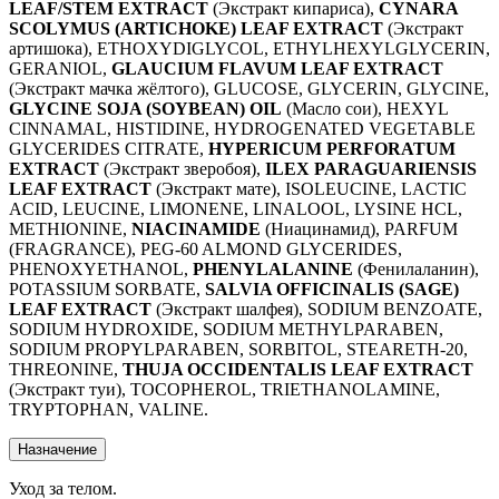
LEAF/STEM EXTRACT
(Экстракт кипариса),
CYNARA
SCOLYMUS (ARTICHOKE) LEAF EXTRACT
(Экстракт
артишока), ETHOXYDIGLYCOL, ETHYLHEXYLGLYCERIN,
GERANIOL,
GLAUCIUM FLAVUM LEAF EXTRACT
(Экстракт мачка жёлтого), GLUCOSE, GLYCERIN, GLYCINE,
GLYCINE SOJA (SOYBEAN) OIL
(Масло сои), HEXYL
CINNAMAL, HISTIDINE, HYDROGENATED VEGETABLE
GLYCERIDES CITRATE,
HYPERICUM PERFORATUM
EXTRACT
(Экстракт зверобоя),
ILEX PARAGUARIENSIS
LEAF EXTRACT
(Экстракт мате), ISOLEUCINE, LACTIC
ACID, LEUCINE, LIMONENE, LINALOOL, LYSINE HCL,
METHIONINE,
NIACINAMIDE
(Ниацинамид), PARFUM
(FRAGRANCE), PEG-60 ALMOND GLYCERIDES,
PHENOXYETHANOL,
PHENYLALANINE
(Фенилаланин),
POTASSIUM SORBATE,
SALVIA OFFICINALIS (SAGE)
LEAF EXTRACT
(Экстракт шалфея), SODIUM BENZOATE,
SODIUM HYDROXIDE, SODIUM METHYLPARABEN,
SODIUM PROPYLPARABEN, SORBITOL, STEARETH-20,
THREONINE,
THUJA OCCIDENTALIS LEAF EXTRACT
(Экстракт туи), TOCOPHEROL, TRIETHANOLAMINE,
TRYPTOPHAN, VALINE.
Назначение
Уход за телом.