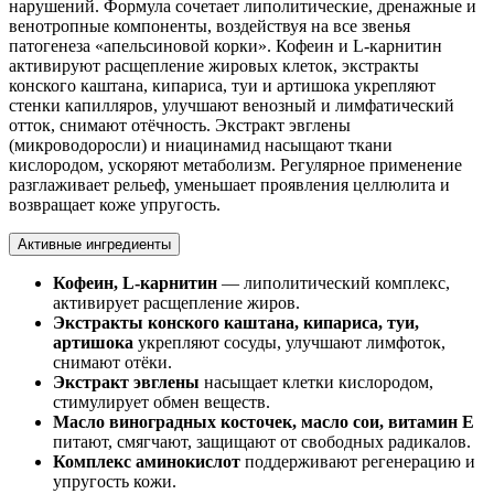
нарушений. Формула сочетает липолитические, дренажные и
венотропные компоненты, воздействуя на все звенья
патогенеза «апельсиновой корки». Кофеин и L-карнитин
активируют расщепление жировых клеток, экстракты
конского каштана, кипариса, туи и артишока укрепляют
стенки капилляров, улучшают венозный и лимфатический
отток, снимают отёчность. Экстракт эвглены
(микроводоросли) и ниацинамид насыщают ткани
кислородом, ускоряют метаболизм. Регулярное применение
разглаживает рельеф, уменьшает проявления целлюлита и
возвращает коже упругость.
Активные ингредиенты
Кофеин, L-карнитин
— липолитический комплекс,
активирует расщепление жиров.
Экстракты конского каштана, кипариса, туи,
артишока
укрепляют сосуды, улучшают лимфоток,
снимают отёки.
Экстракт эвглены
насыщает клетки кислородом,
стимулирует обмен веществ.
Масло виноградных косточек, масло сои, витамин Е
питают, смягчают, защищают от свободных радикалов.
Комплекс аминокислот
поддерживают регенерацию и
упругость кожи.