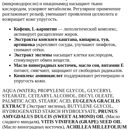
(микроводоросли) и ниацинамид насыщают ткани
кислородом, ускоряют метаболизм. Регулярное применение
разглаживает рельеф, уменьшает проявления целлюлита и
возвращает коже упругость.
Кофеин, L-карнитин
— липолитический комплекс,
активирует расщепление жиров.
Экстракты конского каштана, кипариса, туи,
артишока
укрепляют сосуды, улучшают лимфоток,
снимают отёки.
Экстракт эвглены
насыщает клетки кислородом,
стимулирует обмен веществ.
Масло виноградных косточек, масло сои, витамин Е
питают, смягчают, защищают от свободных радикалов.
Комплекс аминокислот
поддерживают регенерацию и
упругость кожи.
AQUA (WATER), PROPYLENE GLYCOL, GLYCERYL
STEARATE, CETEARYL ALCOHOL, DECYL OLEATE,
PALMITIC ACID, STEARIC ACID,
EUGLENA GRACILIS
EXTRACT
(Экстракт эвглены), BUTYLENE GLYCOL,
HYDROGENATED STARCH HYDROLYSATE,
PRUNUS
AMYGDALUS DULCIS (SWEET ALMOND) OIL
(Масло
сладкого миндаля),
VITIS VINIFERA (GRAPE) SEED OIL
(Масло виноградных косточек),
ACHILLEA MILLEFOLIUM