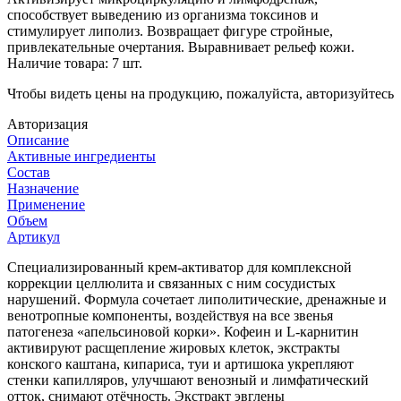
способствует выведению из организма токсинов и
стимулирует липолиз. Возвращает фигуре стройные,
привлекательные очертания. Выравнивает рельеф кожи.
Наличие товара:
7 шт.
Чтобы видеть цены на продукцию, пожалуйста, авторизуйтесь
Авторизация
Описание
Активные ингредиенты
Состав
Назначение
Применение
Объем
Артикул
Специализированный крем-активатор для комплексной
коррекции целлюлита и связанных с ним сосудистых
нарушений. Формула сочетает липолитические, дренажные и
венотропные компоненты, воздействуя на все звенья
патогенеза «апельсиновой корки». Кофеин и L-карнитин
активируют расщепление жировых клеток, экстракты
конского каштана, кипариса, туи и артишока укрепляют
стенки капилляров, улучшают венозный и лимфатический
отток, снимают отёчность. Экстракт эвглены