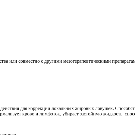
едства или совместно с другими мезотерапевтическими препарата
 действия для коррекции локальных жировых ловушек. Cпособ
мализует крово и лимфоток, убирает застойную жидкость, спос
венного.