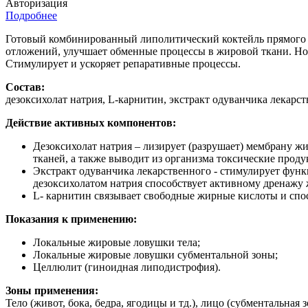
Авторизация
Подробнее
Готовый комбинированный липолитический коктейль прямого
отложений, улучшает обменные процессы в жировой ткани. Нор
Стимулирует и ускоряет репаративные процессы.
Состав:
дезоксихолат натрия, L-карнитин, экстракт одуванчика лекарст
Действие активных компонентов:
Дезоксихолат натрия – лизирует (разрушает) мембрану 
тканей, а также выводит из организма токсические проду
Экстракт одуванчика лекарственного - стимулирует функ
дезоксихолатом натрия способствует активному дренажу
L- карнитин связывает свободные жирные кислоты и спо
Показания к применению:
Локальные жировые ловушки тела;
Локальные жировые ловушки субментальной зоны;
Целлюлит (гиноидная липодистрофия).
Зоны применения:
Тело (живот, бока, бедра, ягодицы и тд.), лицо (субментальная з