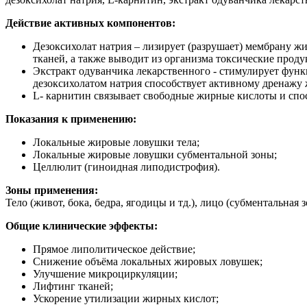
Действие активных компонентов:
Дезоксихолат натрия – лизирует (разрушает) мембрану 
тканей, а также выводит из организма токсические проду
Экстракт одуванчика лекарственного - стимулирует функ
дезоксихолатом натрия способствует активному дренажу
L- карнитин связывает свободные жирные кислоты и спо
Показания к применению:
Локальные жировые ловушки тела;
Локальные жировые ловушки субментальной зоны;
Целлюлит (гиноидная липодистрофия).
Зоны применения:
Тело (живот, бока, бедра, ягодицы и тд.), лицо (субментальная з
Общие клинические эффекты:
Прямое липолитическое действие;
Снижение объёма локальных жировых ловушек;
Улучшение микроциркуляции;
Лифтинг тканей;
Ускорение утилизации жирных кислот;