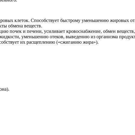
жировых клеток. Способствует быстрому уменьшению жировых от
кты обмена веществ.
цию почек и печени, усиливает кровоснабжение, обмен веществ,
 жидкости, уменьшению отеков, выведению из организма продук
собствует их расщеплению («сжиганию жира»).
она).