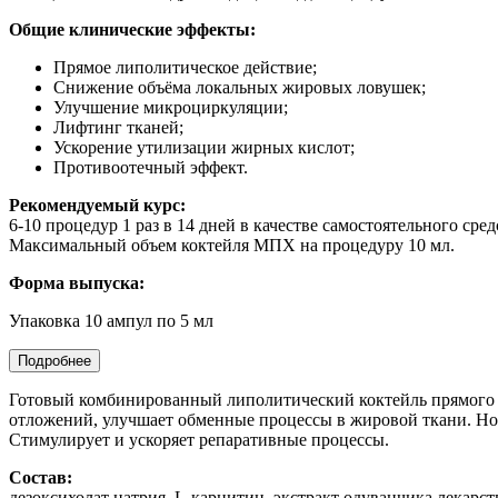
Общие клинические эффекты:
Прямое липолитическое действие;
Снижение объёма локальных жировых ловушек;
Улучшение микроциркуляции;
Лифтинг тканей;
Ускорение утилизации жирных кислот;
Противоотечный эффект.
Рекомендуемый курс:
6-10 процедур 1 раз в 14 дней в качестве самостоятельного ср
Максимальный объем коктейля МПХ на процедуру 10 мл.
Форма выпуска:
Упаковка 10 ампул по 5 мл
Подробнее
Готовый комбинированный липолитический коктейль прямого
отложений, улучшает обменные процессы в жировой ткани. Нор
Стимулирует и ускоряет репаративные процессы.
Состав:
дезоксихолат натрия, L-карнитин, экстракт одуванчика лекарст