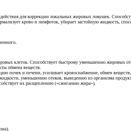
 действия для коррекции локальных жировых ловушек. Cпособ
мализует крово и лимфоток, убирает застойную жидкость, спос
венного.
жировых клеток. Способствует быстрому уменьшению жировых от
кты обмена веществ.
цию почек и печени, усиливает кровоснабжение, обмен веществ,
 жидкости, уменьшению отеков, выведению из организма продук
собствует их расщеплению («сжиганию жира»).
она).