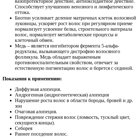
вазопротекторное действие, антиоксидантное действие.
Способствует улучшению венозного и лимфатического
оттока.
Биотин усиливает деление матричных клеток волосяной
луковицы, ускоряет рост волос при регулярном приеме
нормализует усвоение белка, строительного материала
волос, нормализует метаболические процессы и
клеточный обмен.
Медь – является ингибитором фермента 5-альфа-
редуктазы, вызывающего дистрофию волосяного
фолликула. Медь обладает выраженным
противовоспалительным свойством, отвечает за
естественную пигментацию волос и борется с сединой.
Показания к применению:
Диффузная алопеция.
Андрогенная (андрогенетическая) алопеция
Нарушение роста волос в области бороды, бровей и др.
зон
Очаговая алопеция.
Повреждение стержня волос (ломкость, тусклый цвет,
секущиеся концы).
Себорея
Раннее поседение волос.