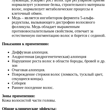
луковицы, ускоряет рост волос при регулярном приеме
нормализует усвоение белка, строительного материала
волос, нормализует метаболические процессы и
клеточный обмен.
Медь – является ингибитором фермента 5-альфа-
редуктазы, вызывающего дистрофию волосяного
фолликула. Медь обладает выраженным
противовоспалительным свойством, отвечает за
естественную пигментацию волос и борется с сединой.
Показания к применению:
Диффузная алопеция.
Андрогенная (андрогенетическая) алопеция
Нарушение роста волос в области бороды, бровей и др.
зон
Очаговая алопеция.
Повреждение стержня волос (ломкость, тусклый цвет,
секущиеся концы).
Себорея
Раннее поседение волос.
Зоны применения:
Кожа волосистой части головы.
Общие клинические эффекты: