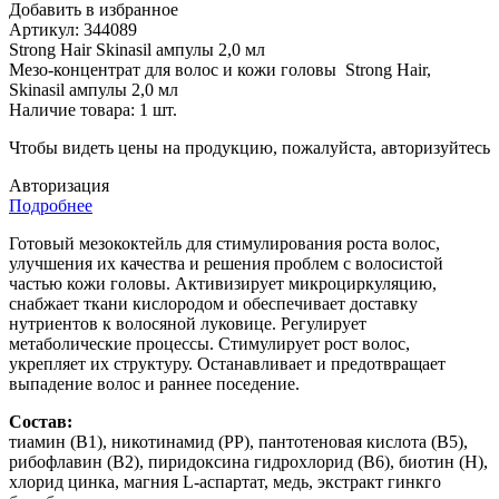
Добавить в избранное
Артикул: 344089
Strong Hair Skinasil ампулы 2,0 мл
Мезо-концентрат для волос и кожи головы Strong Hair,
Skinasil ампулы 2,0 мл
Наличие товара:
1 шт.
Чтобы видеть цены на продукцию, пожалуйста, авторизуйтесь
Авторизация
Подробнее
Готовый мезококтейль для стимулирования роста волос,
улучшения их качества и решения проблем с волосистой
частью кожи головы. Активизирует микроциркуляцию,
снабжает ткани кислородом и обеспечивает доставку
нутриентов к волосяной луковице. Регулирует
метаболические процессы. Стимулирует рост волос,
укрепляет их структуру. Останавливает и предотвращает
выпадение волос и раннее поседение.
Состав:
тиамин (В1), никотинамид (РР), пантотеновая кислота (В5),
рибофлавин (В2), пиридоксина гидрохлорид (В6), биотин (Н),
хлорид цинка, магния L-аспартат, медь, экстракт гинкго