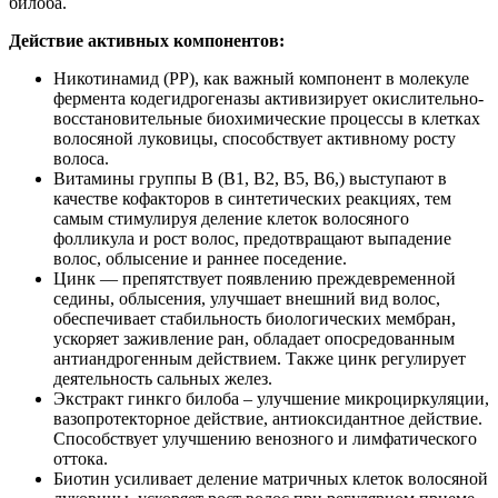
билоба.
Действие активных компонентов:
Никотинамид (РР), как важный компонент в молекуле
фермента кодегидрогеназы активизирует окислительно-
восстановительные биохимические процессы в клетках
волосяной луковицы, способствует активному росту
волоса.
Витамины группы В (В1, В2, В5, В6,) выступают в
качестве кофакторов в синтетических реакциях, тем
самым стимулируя деление клеток волосяного
фолликула и рост волос, предотвращают выпадение
волос, облысение и раннее поседение.
Цинк — препятствует появлению преждевременной
седины, облысения, улучшает внешний вид волос,
обеспечивает стабильность биологических мембран,
ускоряет заживление ран, обладает опосредованным
антиандрогенным действием. Также цинк регулирует
деятельность сальных желез.
Экстракт гинкго билоба – улучшение микроциркуляции,
вазопротекторное действие, антиоксидантное действие.
Способствует улучшению венозного и лимфатического
оттока.
Биотин усиливает деление матричных клеток волосяной