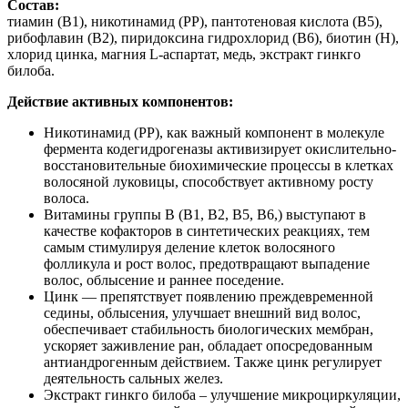
Состав:
тиамин (В1), никотинамид (РР), пантотеновая кислота (В5),
рибофлавин (В2), пиридоксина гидрохлорид (В6), биотин (Н),
хлорид цинка, магния L-аспартат, медь, экстракт гинкго
билоба.
Действие активных компонентов:
Никотинамид (РР), как важный компонент в молекуле
фермента кодегидрогеназы активизирует окислительно-
восстановительные биохимические процессы в клетках
волосяной луковицы, способствует активному росту
волоса.
Витамины группы В (В1, В2, В5, В6,) выступают в
качестве кофакторов в синтетических реакциях, тем
самым стимулируя деление клеток волосяного
фолликула и рост волос, предотвращают выпадение
волос, облысение и раннее поседение.
Цинк — препятствует появлению преждевременной
седины, облысения, улучшает внешний вид волос,
обеспечивает стабильность биологических мембран,
ускоряет заживление ран, обладает опосредованным
антиандрогенным действием. Также цинк регулирует
деятельность сальных желез.
Экстракт гинкго билоба – улучшение микроциркуляции,