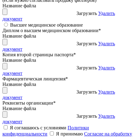
(если нужно согласовать продажу филлеров)
Название файла
Загрузить
Удалить
документ
Высшее медицинское образование
Диплом о высшем медицинском образовании
*
Название файла
Загрузить
Удалить
документ
Копия второй страницы паспорта
*
Название файла
Загрузить
Удалить
документ
Фармацевтическая лиицензия
*
Название файла
Загрузить
Удалить
документ
Реквизиты организации
*
Название файла
Загрузить
Удалить
документ
Я соглашаюсь с условиями
Политики
конфиденциальности
Я принимаю
Согласие на обработку