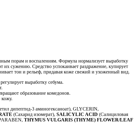
енным порам и воспалениям. Формула нормализует выработку
т их сужению. Средство успокаивает раздражение, купирует
ивает тон и рельеф, придавая коже свежий и ухоженный вид.
регулирует выработку себума.
т.
вращают образование комедонов.
 кожу.
етил дипептид-3 аминогексаноат), GLYCERIN,
RATE
(Сахарид изомерат),
SALICYLIC ACID
(Салициловая
LPARABEN,
THYMUS VULGARIS (THYME) FLOWER/LEAF