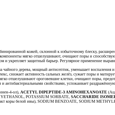
омбинированной кожей, склонной к избыточному блеску, расшир
е компоненты мягко отшелушивают, очищают поры и способствую
м и укрепляет защитный барьер. Регулярное применение выравн
 чайного дерева, мощный антисептик, уменьшает воспаления и 
кс, снижает активность сальных желёз, сужает поры и матируе
гко отшелушивают ороговевшие клетки, очищают поры, предот
и антибактериальными свойствами, успокаивает раздражённую
инен-4-ол),
ACETYL DIPEPTIDE-3 AMINOHEXANOATE
(Ац
YETHANOL, POTASSIUM SORBATE,
SACCHARIDE ISOME
ракт коры белой ивы), SODIUM BENZOATE, SODIUM METHY