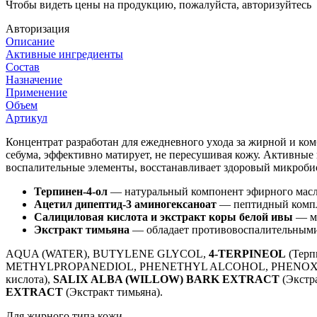
Чтобы видеть цены на продукцию, пожалуйста, авторизуйтесь
Авторизация
Описание
Активные ингредиенты
Состав
Назначение
Применение
Объем
Артикул
Концентрат разработан для ежедневного ухода за жирной и к
себума, эффективно матирует, не пересушивая кожу. Активны
воспалительные элементы, восстанавливает здоровый микробио
Терпинен-4-ол
— натуральный компонент эфирного масла
Ацетил дипептид-3 аминогексаноат
— пептидный компле
Салициловая кислота и экстракт коры белой ивы
— мя
Экстракт тимьяна
— обладает противовоспалительными 
AQUA (WATER), BUTYLENE GLYCOL,
4-TERPINEOL
(Терп
METHYLPROPANEDIOL, PHENETHYL ALCOHOL, PHENOX
кислота),
SALIX ALBA (WILLOW) BARK EXTRACT
(Экст
EXTRACT
(Экстракт тимьяна).
Для жирного типа кожи.