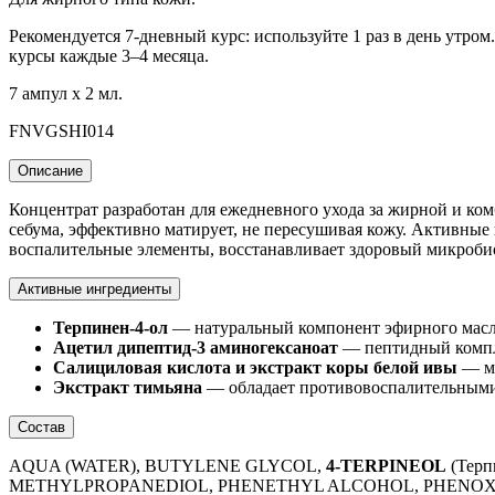
Рекомендуется 7-дневный курс: используйте 1 раз в день утр
курсы каждые 3–4 месяца.
7 ампул х 2 мл.
FNVGSHI014
Описание
Концентрат разработан для ежедневного ухода за жирной и к
себума, эффективно матирует, не пересушивая кожу. Активны
воспалительные элементы, восстанавливает здоровый микробио
Активные ингредиенты
Терпинен-4-ол
— натуральный компонент эфирного масла
Ацетил дипептид-3 аминогексаноат
— пептидный компле
Салициловая кислота и экстракт коры белой ивы
— мя
Экстракт тимьяна
— обладает противовоспалительными 
Состав
AQUA (WATER), BUTYLENE GLYCOL,
4-TERPINEOL
(Терп
METHYLPROPANEDIOL, PHENETHYL ALCOHOL, PHENOX