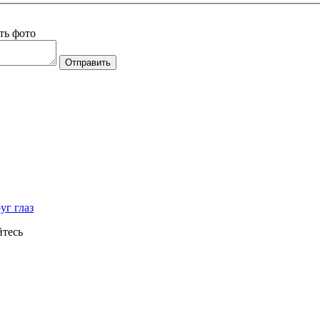
ть фото
Отправить
уг глаз
йтесь