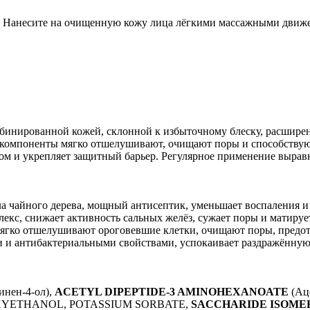
ом. Нанесите на очищенную кожу лица лёгкими массажными движ
омбинированной кожей, склонной к избыточному блеску, расшир
е компоненты мягко отшелушивают, очищают поры и способствую
м и укрепляет защитный барьер. Регулярное применение выравн
 чайного дерева, мощный антисептик, уменьшает воспаления и 
кс, снижает активность сальных желёз, сужает поры и матируе
гко отшелушивают ороговевшие клетки, очищают поры, предот
и антибактериальными свойствами, успокаивает раздражённую
инен-4-ол),
ACETYL DIPEPTIDE-3 AMINOHEXANOATE
(Ац
YETHANOL, POTASSIUM SORBATE,
SACCHARIDE ISOME