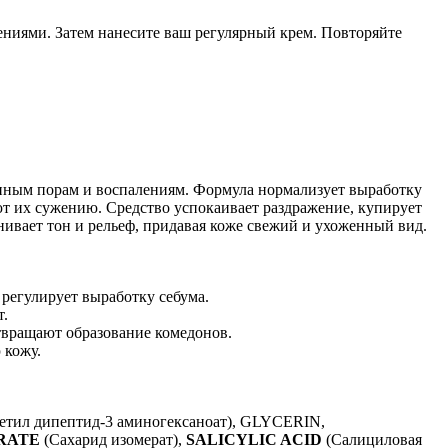
ениями. Затем нанесите ваш регулярный крем. Повторяйте
енным порам и воспалениям. Формула нормализует выработку
т их сужению. Средство успокаивает раздражение, купирует
ивает тон и рельеф, придавая коже свежий и ухоженный вид.
регулирует выработку себума.
т.
вращают образование комедонов.
 кожу.
етил дипептид-3 аминогексаноат), GLYCERIN,
RATE
(Сахарид изомерат),
SALICYLIC ACID
(Салициловая