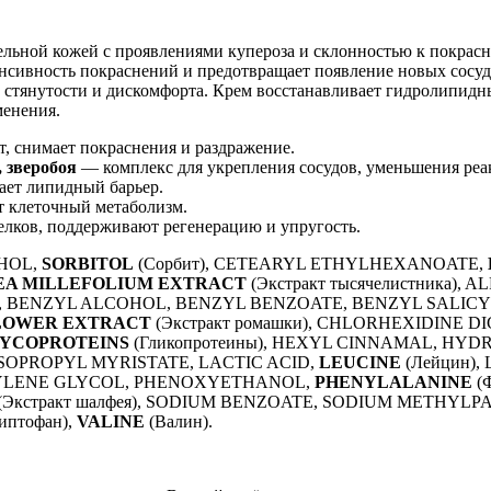
ельной кожей с проявлениями купероза и склонностью к покрасн
нсивность покраснений и предотвращает появление новых сосуди
 стянутости и дискомфорта. Крем восстанавливает гидролипидн
менения.
 снимает покраснения и раздражение.
 зверобоя
— комплекс для укрепления сосудов, уменьшения реа
вает липидный барьер.
т клеточный метаболизм.
лков, поддерживают регенерацию и упругость.
OHOL,
SORBITOL
(Сорбит), CETEARYL ETHYLHEXANOATE,
EA MILLEFOLIUM EXTRACT
(Экстракт тысячелистника),
MAL, BENZYL ALCOHOL, BENZYL BENZOATE, BENZYL SALICY
FLOWER EXTRACT
(Экстракт ромашки), CHLORHEXIDINE 
YCOPROTEINS
(Гликопротеины), HEXYL CINNAMAL, HY
 ISOPROPYL MYRISTATE, LACTIC ACID,
LEUCINE
(Лейцин),
NTYLENE GLYCOL, PHENOXYETHANOL,
PHENYLALANINE
(
(Экстракт шалфея), SODIUM BENZOATE, SODIUM METHYL
иптофан),
VALINE
(Валин).