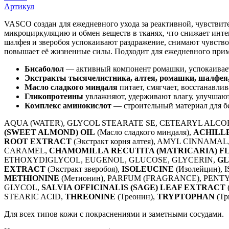
Артикул
VASCO создан для ежедневного ухода за реактивной, чувствит
микроциркуляцию и обмен веществ в тканях, что снижает инте
шалфея и зверобоя успокаивают раздражение, снимают чувство
повышает её жизненные силы. Подходит для ежедневного при
Бисаболол
— активный компонент ромашки, успокаивает,
Экстракты тысячелистника, алтея, ромашки, шалфея,
Масло сладкого миндаля
питает, смягчает, восстанавли
Гликопротеины
увлажняют, удерживают влагу, улучшаю
Комплекс аминокислот
— строительный материал для бе
AQUA (WATER), GLYCOL STEARATE SE, CETEARYL ALC
(SWEET ALMOND) OIL
(Масло сладкого миндаля),
ACHILL
ROOT EXTRACT
(Экстракт корня алтея), AMYL CINNA
CARAMEL,
CHAMOMILLA RECUTITA (MATRICARIA) 
ETHOXYDIGLYCOL, EUGENOL, GLUCOSE, GLYCERIN,
GL
EXTRACT
(Экстракт зверобоя),
ISOLEUCINE
(Изолейцин),
METHIONINE
(Метионин), PARFUM (FRAGRANCE), PE
GLYCOL,
SALVIA OFFICINALIS (SAGE) LEAF EXTRACT
STEARIC ACID,
THREONINE
(Треонин),
TRYPTOPHAN
(Тр
Для всех типов кожи с покраснениями и заметными сосудами.