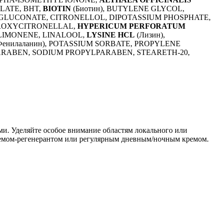
LATE, BHT,
BIOTIN
(Биотин), BUTYLENE GLYCOL,
DIGLUCONATE, CITRONELLOL, DIPOTASSIUM PHOSPHATE,
DROXYCITRONELLAL,
HYPERICUM PERFORATUM
 LIMONENE, LINALOOL,
LYSINE HCL
(Лизин),
Фенилаланин), POTASSIUM SORBATE, PROPYLENE
PARABEN, SODIUM PROPYLPARABEN, STEARETH-20,
и. Уделяйте особое внимание областям локального или
кремом-регенерантом или регулярным дневным/ночным кремом.