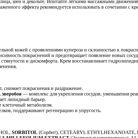
лица, шеи и декольте. Впитайте лёгкими массажными движениям
раженного эффекта рекомендуется использовать в сочетании с 
ельной кожей с проявлениями купероза и склонностью к покрасн
нсивность покраснений и предотвращает появление новых сосуди
 стянутости и дискомфорта. Крем восстанавливает гидролипидн
менения.
 снимает покраснения и раздражение.
 зверобоя
— комплекс для укрепления сосудов, уменьшения реа
вает липидный барьер.
т клеточный метаболизм.
лков, поддерживают регенерацию и упругость.
OHOL,
SORBITOL
(Сорбит), CETEARYL ETHYLHEXANOATE,
EA MILLEFOLIUM EXTRACT
(Экстракт тысячелистника),