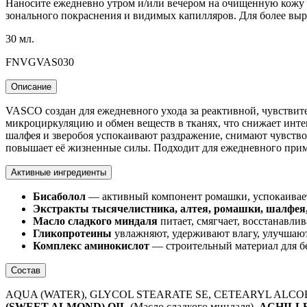
Наносите ежедневно утром и/или вечером на очищенную кожу 
зонального покраснения и видимых капилляров. Для более вы
30 мл.
FNVGVAS030
Описание
VASCO создан для ежедневного ухода за реактивной, чувствит
микроциркуляцию и обмен веществ в тканях, что снижает инте
шалфея и зверобоя успокаивают раздражение, снимают чувство
повышает её жизненные силы. Подходит для ежедневного при
Активные ингредиенты
Бисаболол
— активный компонент ромашки, успокаивает,
Экстракты тысячелистника, алтея, ромашки, шалфея,
Масло сладкого миндаля
питает, смягчает, восстанавли
Гликопротеины
увлажняют, удерживают влагу, улучшаю
Комплекс аминокислот
— строительный материал для бе
Состав
AQUA (WATER), GLYCOL STEARATE SE, CETEARYL ALC
(SWEET ALMOND) OIL
(Масло сладкого миндаля),
ACHILL