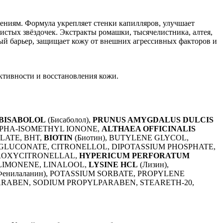
ениям. Формула укрепляет стенки капилляров, улучшает
стых звёздочек. Экстракты ромашки, тысячелистника, алтея,
ый барьер, защищает кожу от внешних агрессивных факторов и
ктивности и восстановления кожи.
BISABOLOL
(Бисаболол),
PRUNUS AMYGDALUS DULCIS
 ALPHA-ISOMETHYL IONONE,
ALTHAEA OFFICINALIS
LATE, BHT,
BIOTIN
(Биотин), BUTYLENE GLYCOL,
DIGLUCONATE, CITRONELLOL, DIPOTASSIUM PHOSPHATE,
DROXYCITRONELLAL,
HYPERICUM PERFORATUM
 LIMONENE, LINALOOL,
LYSINE HCL
(Лизин),
Фенилаланин), POTASSIUM SORBATE, PROPYLENE
PARABEN, SODIUM PROPYLPARABEN, STEARETH-20,