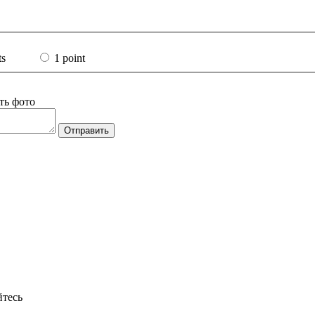
ts
1 point
ть фото
Отправить
йтесь