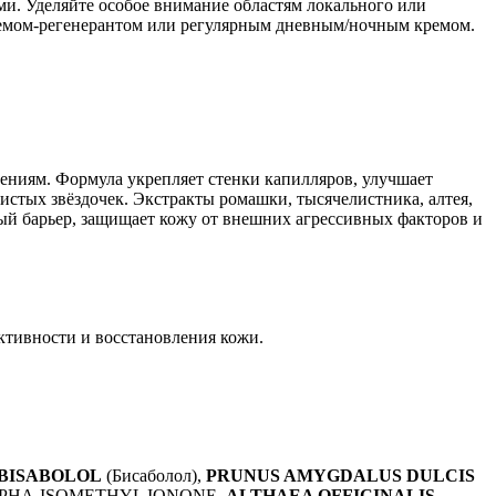
и. Уделяйте особое внимание областям локального или
кремом-регенерантом или регулярным дневным/ночным кремом.
ениям. Формула укрепляет стенки капилляров, улучшает
стых звёздочек. Экстракты ромашки, тысячелистника, алтея,
ый барьер, защищает кожу от внешних агрессивных факторов и
ктивности и восстановления кожи.
BISABOLOL
(Бисаболол),
PRUNUS AMYGDALUS DULCIS
 ALPHA-ISOMETHYL IONONE,
ALTHAEA OFFICINALIS