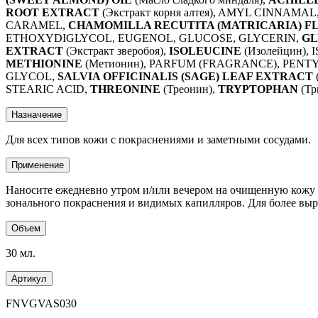
ROOT EXTRACT
(Экстракт корня алтея), AMYL CINNA
CARAMEL,
CHAMOMILLA RECUTITA (MATRICARIA) 
ETHOXYDIGLYCOL, EUGENOL, GLUCOSE, GLYCERIN,
GL
EXTRACT
(Экстракт зверобоя),
ISOLEUCINE
(Изолейцин),
METHIONINE
(Метионин), PARFUM (FRAGRANCE), PE
GLYCOL,
SALVIA OFFICINALIS (SAGE) LEAF EXTRACT
STEARIC ACID,
THREONINE
(Треонин),
TRYPTOPHAN
(Тр
Назначение
Для всех типов кожи с покраснениями и заметными сосудами.
Применение
Наносите ежедневно утром и/или вечером на очищенную кожу 
зонального покраснения и видимых капилляров. Для более вы
Объем
30 мл.
Артикул
FNVGVAS030