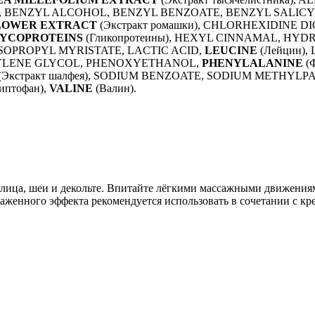
MAL, BENZYL ALCOHOL, BENZYL BENZOATE, BENZYL SALICY
FLOWER EXTRACT
(Экстракт ромашки), CHLORHEXIDINE 
YCOPROTEINS
(Гликопротеины), HEXYL CINNAMAL, HY
 ISOPROPYL MYRISTATE, LACTIC ACID,
LEUCINE
(Лейцин),
NTYLENE GLYCOL, PHENOXYETHANOL,
PHENYLALANINE
(
(Экстракт шалфея), SODIUM BENZOATE, SODIUM METHYL
иптофан),
VALINE
(Валин).
лица, шеи и декольте. Впитайте лёгкими массажными движениям
раженного эффекта рекомендуется использовать в сочетании с 