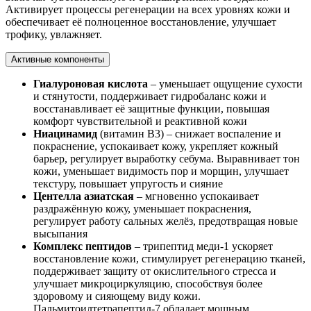
Активирует процессы регенерации на всех уровнях кожи и
обеспечивает её полноценное восстановление, улучшает
трофику, увлажняет.
Активные компоненты
Гиалуроновая кислота
– уменьшает ощущение сухости
и стянутости, поддерживает гидробаланс кожи и
восстанавливает её защитные функции, повышая
комфорт чувствительной и реактивной кожи
Ниацинамид
(витамин B3) – снижает воспаление и
покраснение, успокаивает кожу, укрепляет кожный
барьер, регулирует выработку себума. Выравнивает тон
кожи, уменьшает видимость пор и морщин, улучшает
текстуру, повышает упругость и сияние
Центелла азиатская
– мгновенно успокаивает
раздражённую кожу, уменьшает покраснения,
регулирует работу сальных желёз, предотвращая новые
высыпания
Комплекс пептидов
– трипептид меди-1 ускоряет
восстановление кожи, стимулирует регенерацию тканей,
поддерживает защиту от окислительного стресса и
улучшает микроциркуляцию, способствуя более
здоровому и сияющему виду кожи.
Пальмитоилтетрапептид-7 обладает мощным