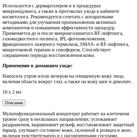
Используется с дермароллером и в процедурах
микронидлинга, а также в протоколах ухода в кабинете
косметолога. Рекомендуется сочетать с аппаратными
методиками для улучшения проникновения активных
компонентов и повышения эффективности процедур.
Применяется до и после микроигольчатого RF-лифтинга,
газожидкостного пилинга, IPL-фотоомоложения,
фракционного лазерного термолиза, SMAS- и RF-лифтинга,
микротоковой терапии и сонофореза. Способствует
сокращению периода восстановления кожи.
Применение в домашнем уходе:
Наносить утром и/или вечером на очищенную кожу лица,
включая область вокруг глаз, а также на кожу шеи и декольте.
10 х 2 мл
Описание
Мультифункциональный концентрат работает на клеточном
уровне сразу в нескольких направлениях: успокаивает
раздражения, выравнивает рельеф, восстанавливает защитный
барьер, улучшает состояние кожи, склонной к розацеа и акне,
включая чувствительную и с расширенными сосудами.