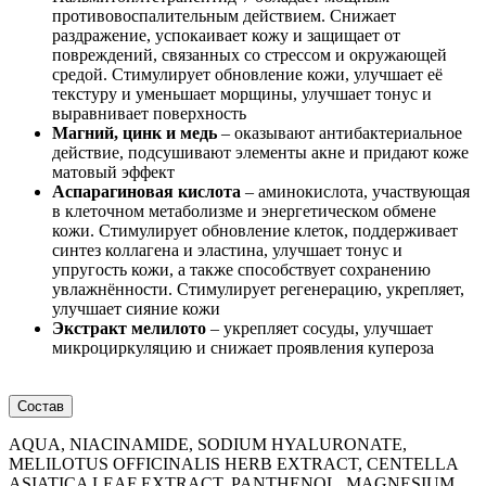
противовоспалительным действием. Снижает
раздражение, успокаивает кожу и защищает от
повреждений, связанных со стрессом и окружающей
средой. Стимулирует обновление кожи, улучшает её
текстуру и уменьшает морщины, улучшает тонус и
выравнивает поверхность
Магний, цинк и медь
– оказывают антибактериальное
действие, подсушивают элементы акне и придают коже
матовый эффект
Аспарагиновая кислота
– аминокислота, участвующая
в клеточном метаболизме и энергетическом обмене
кожи. Стимулирует обновление клеток, поддерживает
синтез коллагена и эластина, улучшает тонус и
упругость кожи, а также способствует сохранению
увлажнённости. Стимулирует регенерацию, укрепляет,
улучшает сияние кожи
Экстракт мелилото
– укрепляет сосуды, улучшает
микроциркуляцию и снижает проявления купероза
Состав
AQUA, NIACINAMIDE, SODIUM HYALURONATE,
MELILOTUS OFFICINALIS HERB EXTRACT, CENTELLA
ASIATICA LEAF EXTRACT, PANTHENOL, MAGNESIUM