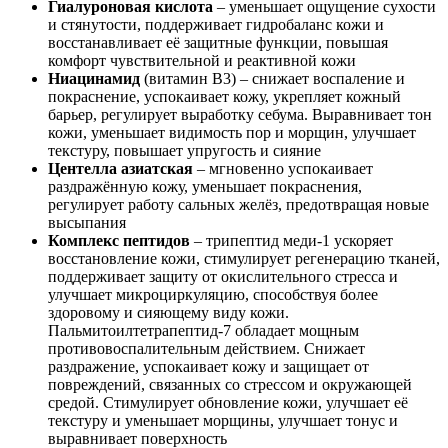
Гиалуроновая кислота
– уменьшает ощущение сухости
и стянутости, поддерживает гидробаланс кожи и
восстанавливает её защитные функции, повышая
комфорт чувствительной и реактивной кожи
Ниацинамид
(витамин B3) – снижает воспаление и
покраснение, успокаивает кожу, укрепляет кожный
барьер, регулирует выработку себума. Выравнивает тон
кожи, уменьшает видимость пор и морщин, улучшает
текстуру, повышает упругость и сияние
Центелла азиатская
– мгновенно успокаивает
раздражённую кожу, уменьшает покраснения,
регулирует работу сальных желёз, предотвращая новые
высыпания
Комплекс пептидов
– трипептид меди-1 ускоряет
восстановление кожи, стимулирует регенерацию тканей,
поддерживает защиту от окислительного стресса и
улучшает микроциркуляцию, способствуя более
здоровому и сияющему виду кожи.
Пальмитоилтетрапептид-7 обладает мощным
противовоспалительным действием. Снижает
раздражение, успокаивает кожу и защищает от
повреждений, связанных со стрессом и окружающей
средой. Стимулирует обновление кожи, улучшает её
текстуру и уменьшает морщины, улучшает тонус и
выравнивает поверхность