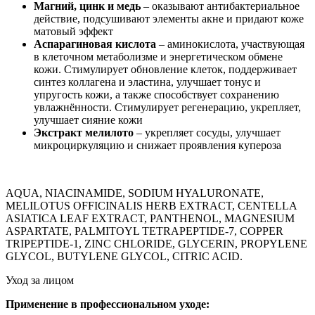
Магний, цинк и медь
– оказывают антибактериальное
действие, подсушивают элементы акне и придают коже
матовый эффект
Аспарагиновая кислота
– аминокислота, участвующая
в клеточном метаболизме и энергетическом обмене
кожи. Стимулирует обновление клеток, поддерживает
синтез коллагена и эластина, улучшает тонус и
упругость кожи, а также способствует сохранению
увлажнённости. Стимулирует регенерацию, укрепляет,
улучшает сияние кожи
Экстракт мелилото
– укрепляет сосуды, улучшает
микроциркуляцию и снижает проявления купероза
AQUA, NIACINAMIDE, SODIUM HYALURONATE,
MELILOTUS OFFICINALIS HERB EXTRACT, CENTELLA
ASIATICA LEAF EXTRACT, PANTHENOL, MAGNESIUM
ASPARTATE, PALMITOYL TETRAPEPTIDE-7, COPPER
TRIPEPTIDE-1, ZINC CHLORIDE, GLYCERIN, PROPYLENE
GLYCOL, BUTYLENE GLYCOL, CITRIC ACID.
Уход за лицом
Применение в профессиональном уходе: