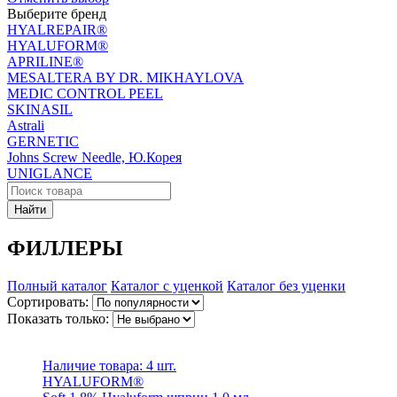
Выберите бренд
HYALREPAIR®
HYALUFORM®
APRILINE®
MESALTERA BY DR. MIKHAYLOVA
MEDIC CONTROL PEEL
SKINASIL
Astrali
GERNETIC
Johns Screw Needle, Ю.Корея
UNIGLANCE
Найти
ФИЛЛЕРЫ
Полный каталог
Каталог с уценкой
Каталог без уценки
Сортировать:
Показать только:
Наличие товара:
4 шт.
HYALUFORM®