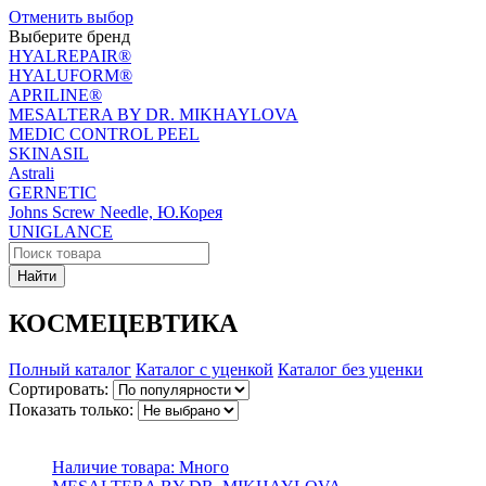
Отменить выбор
Выберите бренд
HYALREPAIR®
HYALUFORM®
APRILINE®
MESALTERA BY DR. MIKHAYLOVA
MEDIC CONTROL PEEL
SKINASIL
Astrali
GERNETIC
Johns Screw Needle, Ю.Корея
UNIGLANCE
Найти
КОСМЕЦЕВТИКА
Полный каталог
Каталог с уценкой
Каталог без уценки
Сортировать:
Показать только:
Наличие товара:
Много