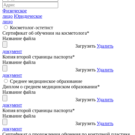
Физическое
лицо
Юридическое
лицо
Косметолог-эстетист
Сертификат об обучении на косметолога
*
Название файла
Загрузить
Удалить
документ
Копия второй страницы паспорта
*
Название файла
Загрузить
Удалить
документ
Среднее медицинское образование
Диплом о среднем медицинском образовании
*
Название файла
Загрузить
Удалить
документ
Копия второй страницы паспорта
*
Название файла
Загрузить
Удалить
документ
Сертификат о прохождении обучения по контурной пластике