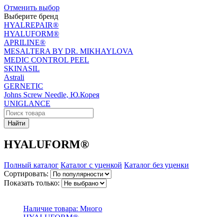
Отменить выбор
Выберите бренд
HYALREPAIR®
HYALUFORM®
APRILINE®
MESALTERA BY DR. MIKHAYLOVA
MEDIC CONTROL PEEL
SKINASIL
Astrali
GERNETIC
Johns Screw Needle, Ю.Корея
UNIGLANCE
Найти
HYALUFORM®
Полный каталог
Каталог с уценкой
Каталог без уценки
Сортировать:
Показать только:
Наличие товара:
Много